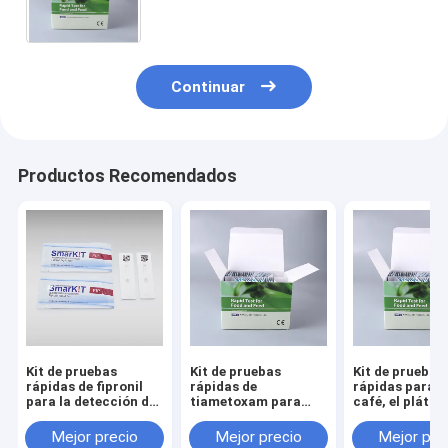
alta sensibilidad
Continuar
Productos Recomendados
Kit de pruebas
Kit de pruebas
Kit de pruebas
rápidas de fipronil
rápidas de
rápidas para el 
para la detección de
tiametoxam para
café, el plátan
frutas y hortalizas
frutas, verduras,
granos.
arroz y miel.
Mejor precio
Mejor precio
Mejor pre