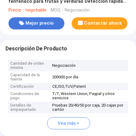
fenfenaco para frutas y verduras Detección rápida,
alta sensibilidad
Precio：negotiable
MOQ：Negociación
Mejor precio
Contactar ahora
Descripción De Producto
Cantidad de orden
Negociación
mínima
Capacidad de la
200000 por día
fuente
Certificación
CE,ISO,TUV,Patent
Condiciones de
T/T, Western Union, Paypal y otros
pago
servicios
Detalles de
Pruebas 20/40/50 por caja, 20 cajas por
empaquetado
cartón
Vea más