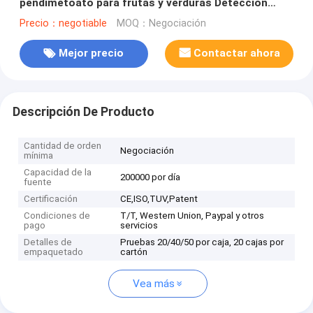
pendimetoato para frutas y verduras Detección
rápida, alta sensibilidad
Precio：negotiable
MOQ：Negociación
Mejor precio
Contactar ahora
Descripción De Producto
Cantidad de orden
Negociación
mínima
Capacidad de la
200000 por día
fuente
Certificación
CE,ISO,TUV,Patent
Condiciones de
T/T, Western Union, Paypal y otros
pago
servicios
Detalles de
Pruebas 20/40/50 por caja, 20 cajas por
empaquetado
cartón
Vea más