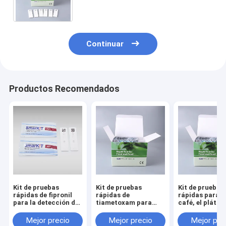
rápida, alta sensibilidad
Continuar
Productos Recomendados
Kit de pruebas
Kit de pruebas
Kit de pruebas
rápidas de fipronil
rápidas de
rápidas para el 
para la detección de
tiametoxam para
café, el plátan
frutas y hortalizas
frutas, verduras,
granos.
arroz y miel.
Mejor precio
Mejor precio
Mejor pre