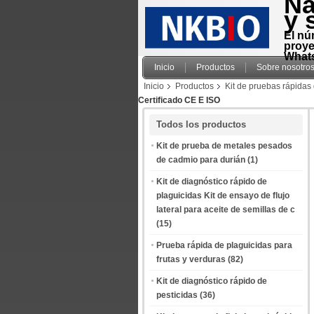
Na
y 
El nú
proye
Whats
Inicio
Productos
Sobre nosotro
Inicio
Productos
Kit de pruebas rápidas
Certificado CE E ISO
Todos los productos
Kit de prueba de metales pesados
de cadmio para durián
(1)
Kit de diagnóstico rápido de
plaguicidas Kit de ensayo de flujo
lateral para aceite de semillas de c
(15)
Prueba rápida de plaguicidas para
frutas y verduras
(82)
Kit de diagnóstico rápido de
pesticidas
(36)