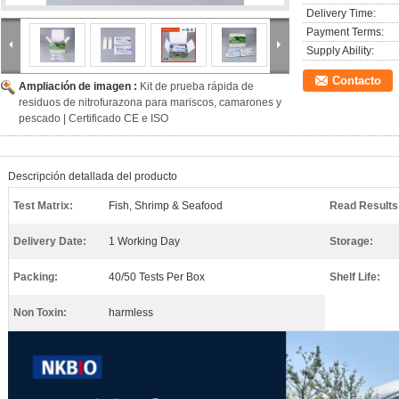
Delivery Time:
Payment Terms:
Supply Ability:
Contacto
Ampliación de imagen :
Kit de prueba rápida de
residuos de nitrofurazona para mariscos, camarones y
pescado | Certificado CE e ISO
Descripción detallada del producto
Test Matrix:
Fish, Shrimp & Seafood
Read Results
Delivery Date:
1 Working Day
Storage:
Packing:
40/50 Tests Per Box
Shelf Life:
Non Toxin:
harmless