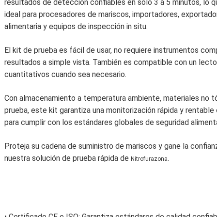
resultados de detección confiables en solo 3 a 5 minutos, lo q
ideal para procesadores de mariscos, importadores, exportador
alimentaria y equipos de inspección in situ.
El kit de prueba es fácil de usar, no requiere instrumentos com
resultados a simple vista. También es compatible con un lector
cuantitativos cuando sea necesario.
Con almacenamiento a temperatura ambiente, materiales no tóx
prueba, este kit garantiza una monitorización rápida y rentable
para cumplir con los estándares globales de seguridad alimenta
Proteja su cadena de suministro de mariscos y gane la confia
nuestra solución de prueba rápida de
.
Nitrofurazona
• Certificado CE e ISO: Garantiza estándares de calidad confia