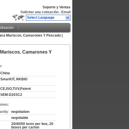
Soporte y Ventas
Solicitar una cotización
-
Email
Select Language
cotización
Para Mariscos, Camarones Y Pescado |
a Mariscos, Camarones Y
o:
China
SmarKIT, NKBIO
CE,ISO,TUV,Patent
SEM-D203C2
minos:
ntity:
negotiation
negotiable
20/40/50 tests per box, 20
boxes per carton