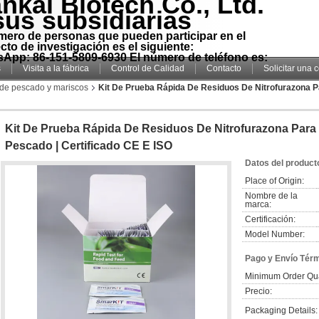
nkai Biotech Co., Ltd.
sus subsidiarias
mero de personas que pueden participar en el
cto de investigación es el siguiente:
App: 86-151-5809-6930 El número de teléfono es:
s
Visita a la fábrica
Control de Calidad
Contacto
Solicitar una 
 de pescado y mariscos
Kit De Prueba Rápida De Residuos De Nitrofurazona 
Kit De Prueba Rápida De Residuos De Nitrofurazona Par
Pescado | Certificado CE E ISO
Datos del product
Place of Origin:
Nombre de la
marca:
Certificación:
Model Number:
Pago y Envío Tér
Minimum Order Qua
Precio:
Packaging Details: