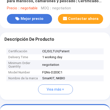
para mariscos, camarones y pescado | Certificado
CE e ISO
Precio：negotiable
MOQ：negotiation
Mejor precio
Contactar ahora
Descripción De Producto
Certificación
CE,ISO,TUV,Patent
Delivery Time
1 working day
Minimum Order
negotiation
Quantity
Model Number
FQNs-D203C1
Nombre de la marca
SmarKIT, NKBIO
Vea más