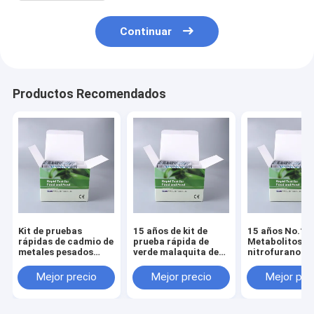
Continuar
Productos Recomendados
Kit de pruebas
15 años de kit de
15 años No.1
rápidas de cadmio de
prueba rápida de
Metabolitos d
metales pesados
verde malaquita de
nitrofurano de
Detección rápida y
calidad n.° 1 para
calidad Kit de
fiable para el control
peces, camarones y
rápida 4 en 1
Mejor precio
Mejor precio
Mejor pre
del riesgo de cadmio
productos acuáticos
en productos del mar
| 0,5 ppb | 3-5
y acuáticos
minutos