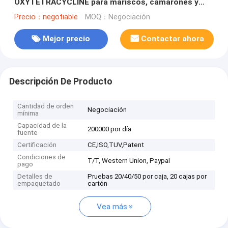
OXYTETRACYCLINE para mariscos, camarones y
pescado. CE y ISO certificado.
Precio：negotiable
MOQ：Negociación
Mejor precio
Contactar ahora
Descripción De Producto
Cantidad de orden
Negociación
mínima
Capacidad de la
200000 por día
fuente
Certificación
CE,ISO,TUV,Patent
Condiciones de
T/T, Western Union, Paypal
pago
Detalles de
Pruebas 20/40/50 por caja, 20 cajas por
empaquetado
cartón
Vea más