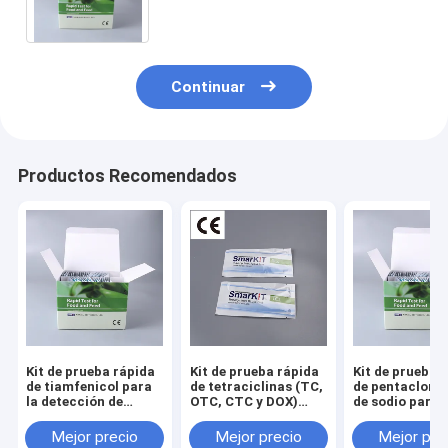
CE y ISO certificado.
Continuar
Productos Recomendados
Kit de prueba rápida
Kit de prueba rápida
Kit de prueba 
de tiamfenicol para
de tetraciclinas (TC,
de pentacloro
la detección de
OTC, CTC y DOX)
de sodio para l
residuos en mariscos
para el cribado de
detección de
y acuicultura
residuos en mariscos
seguridad en
Mejor precio
Mejor precio
Mejor pre
y acuicultura
mariscos y