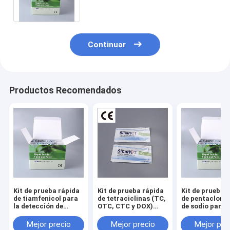
Certificado CE e ISO
Continuar
Productos Recomendados
Kit de prueba rápida
Kit de prueba rápida
Kit de prueba 
de tiamfenicol para
de tetraciclinas (TC,
de pentacloro
la detección de
OTC, CTC y DOX)
de sodio para l
residuos en mariscos
para el cribado de
detección de
y acuicultura
residuos en mariscos
seguridad en
Mejor precio
Mejor precio
Mejor pre
y acuicultura
mariscos y