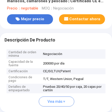
mariscos, camarones y pescado | Certificado CE e
ISO
Precio：negotiable
MOQ：Negociación
Mejor precio
Contactar ahora
Descripción De Producto
Cantidad de orden
Negociación
mínima
Capacidad de la
200000 por día
fuente
Certificación
CE,ISO,TUV,Patent
Condiciones de
T/T, Western Union, Paypal
pago
Detalles de
Pruebas 20/40/50 por caja, 20 cajas por
empaquetado
cartón
Vea más