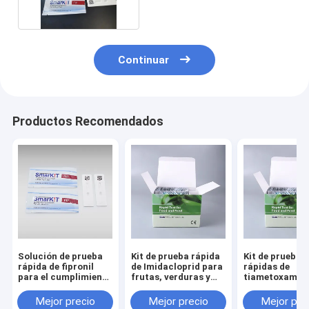
Continuar
Productos Recomendados
Solución de prueba
Kit de prueba rápida
Kit de pruebas
rápida de fipronil
de Imidacloprid para
rápidas de
para el cumplimiento
frutas, verduras y
tiametoxam p
de las exportaciones
granos | Detección
frutas, verdur
europeas de cítricos
de residuos de
cereales.
Mejor precio
Mejor precio
Mejor pre
y bayas
pesticidas estándar