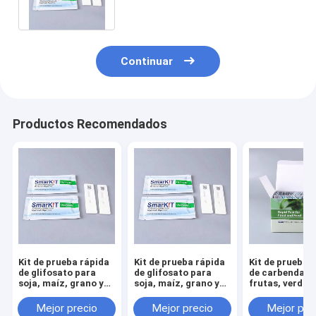
lugar
Continuar
Productos Recomendados
Kit de prueba rápida
Kit de prueba rápida
Kit de prueba 
de glifosato para
de glifosato para
de carbendazi
soja, maíz, grano y
soja, maíz, grano y
frutas, verdur
fruta | Detección de
fruta | Detección de
granos | Detec
residuos en el lugar
residuos en el lugar
de residuos de
Mejor precio
Mejor precio
Mejor pre
pesticidas est