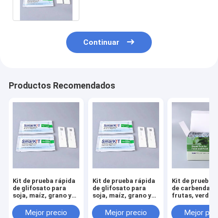
lugar
Continuar
Productos Recomendados
Kit de prueba rápida
Kit de prueba rápida
Kit de prueba 
de glifosato para
de glifosato para
de carbendazi
soja, maíz, grano y
soja, maíz, grano y
frutas, verdur
fruta | Detección de
fruta | Detección de
granos | Detec
residuos en el lugar
residuos en el lugar
de residuos de
Mejor precio
Mejor precio
Mejor pre
pesticidas est