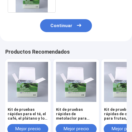
Continuar
Productos Recomendados
Kit de pruebas
Kit de pruebas
Kit de pruebas
rápidas para el té, el
rápidas de
rápidas de car
café, el plátano y los
metolaclor para
para frutas,
granos.
tabaco, maíz, soja y
verduras, té y
cultivos.
granos.
Mejor precio
Mejor precio
Mejor pre