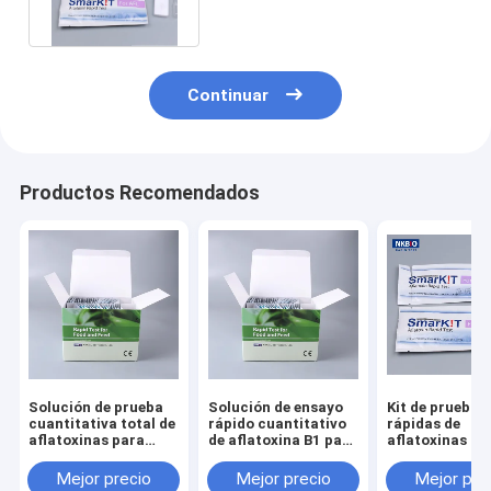
Continuar
Productos Recomendados
Solución de prueba
Solución de ensayo
Kit de pruebas
cuantitativa total de
rápido cuantitativo
rápidas de
aflatoxinas para
de aflatoxina B1 para
aflatoxinas pa
cereales y piensos.
maíz, cacahuetes,
maíz, maní, gr
cereales y piensos
piensos.
Mejor precio
Mejor precio
Mejor pre