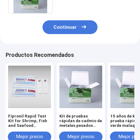
Continuar
Productos Recomendados
Fipronil Rapid Test
Kit de pruebas
15 años de kit 
Kit for Shrimp, Fish
rápidas de cadmio de
prueba rápida 
and Seafood
metales pesados
verde malaqui
Screening
Detección rápida y
calidad n.° 1 p
fiable para el control
peces, camaro
Mejor precio
Mejor precio
Mejor pre
del riesgo de cadmio
productos acu