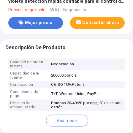
violeta detección rápida confiable para el control de
seguridad de mariscos y acuicultura
Precio：negotiable
MOQ：Negociación
Mejor precio
Contactar ahora
Descripción De Producto
Cantidad de orden
Negociación
mínima
Capacidad de la
200000 por día
fuente
Certificación
CE,ISO,TUV,Patent
Condiciones de
T/T, Western Union, PayPal
pago
Detalles de
Pruebas 20/40/50 por caja, 20 cajas por
empaquetado
cartón
Vea más