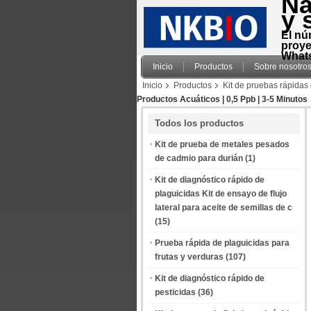
Na
y 
El nú
proye
Whats
Inicio
Productos
Sobre nosotro
Inicio
Productos
Kit de pruebas rápidas
Productos Acuáticos | 0,5 Ppb | 3-5 Minutos
Todos los productos
Kit de prueba de metales pesados
de cadmio para durián
(1)
Kit de diagnóstico rápido de
plaguicidas Kit de ensayo de flujo
lateral para aceite de semillas de c
(15)
Prueba rápida de plaguicidas para
frutas y verduras
(107)
Kit de diagnóstico rápido de
pesticidas
(36)