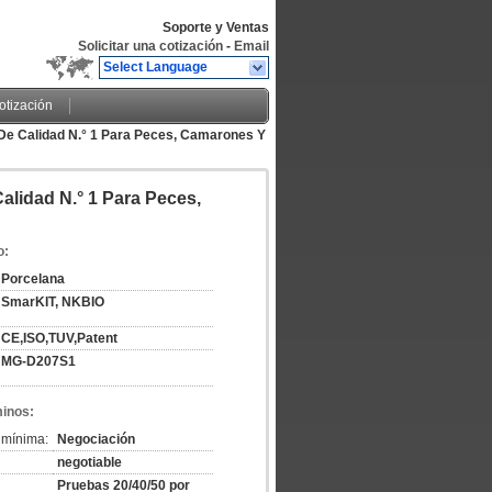
Soporte y Ventas
Solicitar una cotización
-
Email
Select Language
cotización
De Calidad N.° 1 Para Peces, Camarones Y
alidad N.° 1 Para Peces,
o:
Porcelana
SmarKIT, NKBIO
CE,ISO,TUV,Patent
MG-D207S1
minos:
 mínima:
Negociación
negotiable
Pruebas 20/40/50 por