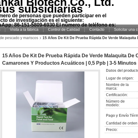
nkai Biotech Co., Ltd.
sus subsidiarias
mero de personas que pueden participar en el
cto de investigación es el siguiente:
App: 86-151-5809-6930 El número de teléfono es:
s
Visita a la fábrica
Control de Calidad
Contacto
Solicitar una 
 de pescado y mariscos
15 Años De Kit De Prueba Rápida De Verde Malaquita 
15 Años De Kit De Prueba Rápida De Verde Malaquita De C
Camarones Y Productos Acuáticos | 0,5 Ppb | 3-5 Minutos
Datos del product
Lugar de origen:
Nombre de la
marca:
Certificación:
Número de
modelo:
Pago y Envío Tér
Cantidad de orden
Precio: