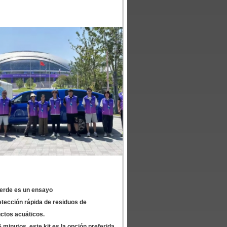
Verde es un ensayo
etección rápida de residuos de
ctos acuáticos.
 minutos, este kit es la opción preferida