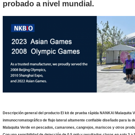
probado a nivel mundial.
Descripción general del producto El kit de prueba rápida NANKAI Malaquita 
inmunocromatográfico de flujo lateral altamente confiable diseñado para la d
Malaquita Verde en pescados, camarones, cangrejos, mariscos y otros produ
Con una sensibilidad de detección de 0,5 ppb y resultados claros en solo 3 a 5