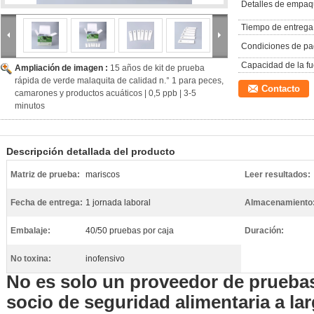
Detalles de empaq
Tiempo de entrega
Condiciones de pa
Capacidad de la fu
Ampliación de imagen :
15 años de kit de prueba
rápida de verde malaquita de calidad n.° 1 para peces,
Contacto
camarones y productos acuáticos | 0,5 ppb | 3-5
minutos
Descripción detallada del producto
Matriz de prueba:
mariscos
Leer resultados:
Fecha de entrega:
1 jornada laboral
Almacenamiento
Embalaje:
40/50 pruebas por caja
Duración:
No toxina:
inofensivo
No es solo un proveedor de pruebas
socio de seguridad alimentaria a la