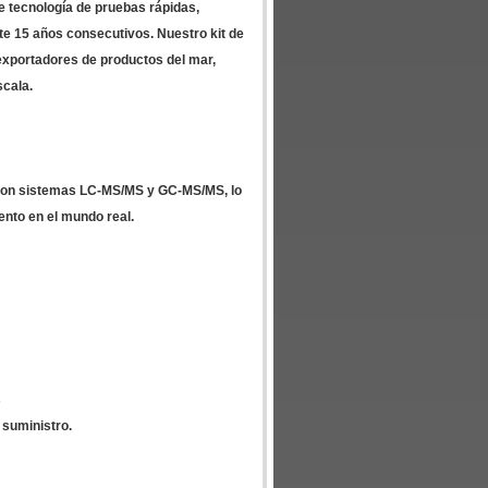
e tecnología de pruebas rápidas,
e 15 años consecutivos. Nuestro kit de
 exportadores de productos del mar,
scala.
con sistemas LC-MS/MS y GC-MS/MS, lo
ento en el mundo real.
s
 suministro.