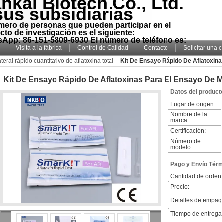
nkai Biotech Co., Ltd.
sus subsidiarias
mero de personas que pueden participar en el
cto de investigación es el siguiente:
App: 86-151-5809-6930 El número de teléfono es:
s
Visita a la fábrica
Control de Calidad
Contacto
Solicitar una 
ateral rápido cuantitativo de aflatoxina total
Kit De Ensayo Rápido De Aflatoxin
Kit De Ensayo Rápido De Aflatoxinas Para El Ensayo De 
Datos del product
Lugar de origen:
Nombre de la
marca:
Certificación:
Número de
modelo:
Pago y Envío Tér
Cantidad de orden
Precio:
Detalles de empaq
Tiempo de entrega