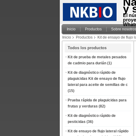
Na
y 
El nú
proye
Whats
Inicio
Productos
Sobre nosotro
Inicio
Productos
Kit de ensayo de flujo l
Todos los productos
Kit de prueba de metales pesados
de cadmio para durián
(1)
Kit de diagnóstico rápido de
plaguicidas Kit de ensayo de flujo
lateral para aceite de semillas de c
(15)
Prueba rápida de plaguicidas para
frutas y verduras
(82)
Kit de diagnóstico rápido de
pesticidas
(36)
Kit de ensayo de flujo lateral rápido