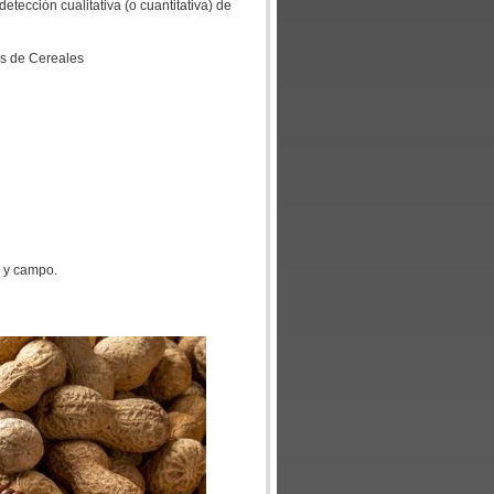
etección cualitativa (o cuantitativa) de
os de Cereales
o y campo.