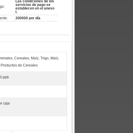
Las condiciones de los
servicios de pago se
go:
establecen en el anexo
I.
ente:
200000 por día
nimales, Cereales, Maíz, Trigo, Maíz,
 Productos de Cereales
00 ppb
r caja