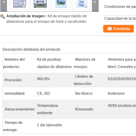
Condiciones de pa
Ampliación de imagen :
Kit de ensayo rápido de
Capacidad de la fu
aflatoxinas para el ensayo de maíz y cacahuetes
Contacto
Descripción detallada del producto
Nombre del
Kit de pruebas
Matrices de
Alimentos para a
producto:
rápidas de aflatoxina
ensayo:
Maní, Cereales y
Límites de
960,8%
5/10/20/30/50/1
Precisión:
detección:
normalidad:
CE, ISO
No tóxico:
Inofensivo
Temperatura
40/50 pruebas po
Almacenamiento:
Envasado:
ambiente
Tiempo de
1 día laborable
entrega: