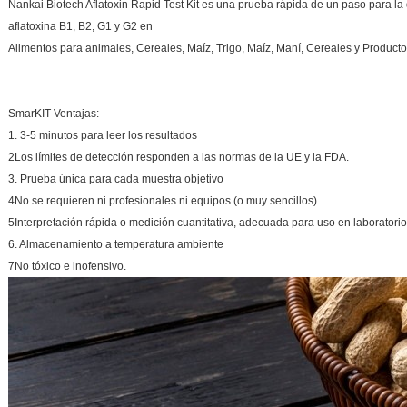
Nankai Biotech Aflatoxin Rapid Test Kit es una prueba rápida de un paso para la d
aflatoxina B1, B2, G1 y G2 en
Alimentos para animales, Cereales, Maíz, Trigo, Maíz, Maní, Cereales y Product
SmarKIT Ventajas:
1. 3-5 minutos para leer los resultados
2Los límites de detección responden a las normas de la UE y la FDA.
3. Prueba única para cada muestra objetivo
4No se requieren ni profesionales ni equipos (o muy sencillos)
5Interpretación rápida o medición cuantitativa, adecuada para uso en laboratori
6. Almacenamiento a temperatura ambiente
7No tóxico e inofensivo.