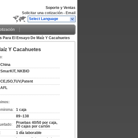
Soporte y Ventas
Solicitar una cotización
-
Email
Select Language
cotización
as Para El Ensayo De Maíz Y Cacahuetes
Maíz Y Cacahuetes
o:
China
SmarKIT, NKBIO
CE,ISO,TUV,Patent
AFL
minos:
 mínima:
1 caja
89~138
Pruebas 40/50 por caja,
uetado:
20 cajas por cartón
:
1 día laborable