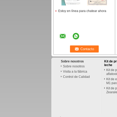
Estoy en línea para chatear ahora
Sobre nosotros
Kit de p
leche
Sobre nosotros
Kit de 
Visita a la fábrica
aflatox
Control de Calidad
Kit de 
M1 par
Kit de 
Zearal