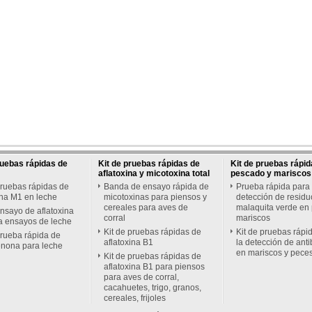
ruebas rápidas de
Kit de pruebas rápidas de
Kit de pruebas rápid
aflatoxina y micotoxina total
pescado y mariscos
pruebas rápidas de
Banda de ensayo rápida de
Prueba rápida para 
ina M1 en leche
micotoxinas para piensos y
detección de residu
cereales para aves de
malaquita verde en
ensayo de aflatoxina
corral
mariscos
a ensayos de leche
Kit de pruebas rápidas de
Kit de pruebas rápi
prueba rápida de
aflatoxina B1
la detección de anti
enona para leche
en mariscos y pece
Kit de pruebas rápidas de
aflatoxina B1 para piensos
para aves de corral,
cacahuetes, trigo, granos,
cereales, frijoles