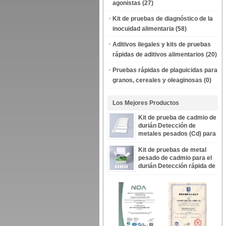
agonistas
(27)
Kit de pruebas de diagnóstico de la
inocuidad alimentaria
(58)
Aditivos ilegales y kits de pruebas
rápidas de aditivos alimentarios
(20)
Pruebas rápidas de plaguicidas para
granos, cereales y oleaginosas
(0)
Los Mejores Productos
Kit de prueba de cadmio de
durián Detección de
metales pesados (Cd) para
ensayos de seguridad de la
fruta
Kit de pruebas de metal
pesado de cadmio para el
durián Detección rápida de
contaminación por Cd en la
fruta