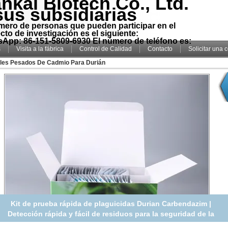
nkai Biotech Co., Ltd.
sus subsidiarias
mero de personas que pueden participar en el
cto de investigación es el siguiente:
App: 86-151-5809-6930 El número de teléfono es:
s
Visita a la fábrica
Control de Calidad
Contacto
Solicitar una 
ales Pesados De Cadmio Para Durián
Kit de prueba rápida de plaguicidas Durian Carbendazim |
Detección rápida y fácil de residuos para la seguridad de la
fruta