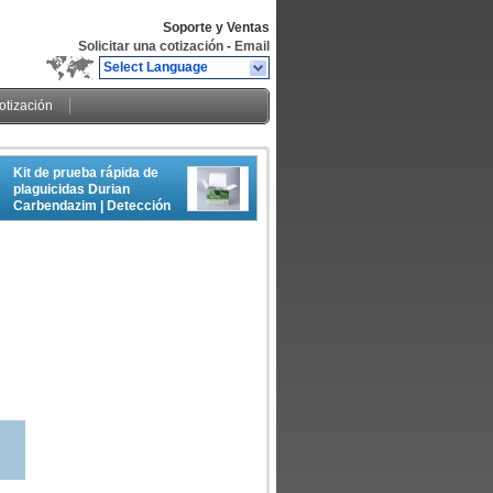
Soporte y Ventas
Solicitar una cotización
-
Email
Select Language
cotización
Kit de prueba rápida de
plaguicidas Durian
Carbendazim | Detección
rápida y fácil de residuos
para la seguridad de la
fruta