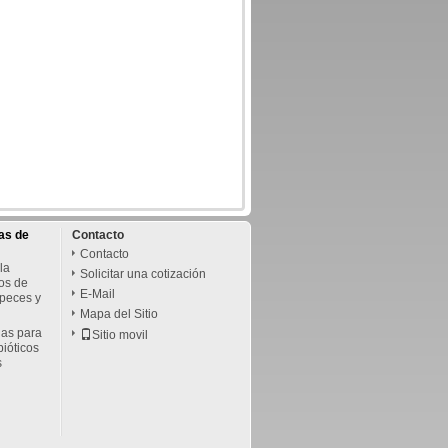
as de
Contacto
Contacto
la
Solicitar una cotización
os de
E-Mail
 peces y
Mapa del Sitio
das para
Sitio movil
bióticos
s