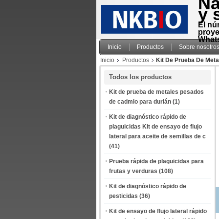
Na
y 
El nú
proye
Whats
Inicio
Productos
Sobre nosotro
Inicio
Productos
Kit De Prueba De Met
Todos los productos
Kit de prueba de metales pesados
de cadmio para durián
(1)
Kit de diagnóstico rápido de
plaguicidas Kit de ensayo de flujo
lateral para aceite de semillas de c
(41)
Prueba rápida de plaguicidas para
frutas y verduras
(108)
Kit de diagnóstico rápido de
pesticidas
(36)
Kit de ensayo de flujo lateral rápido