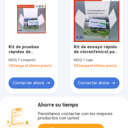
Kit de pruebas
Kit de ensayo rápido
rápidas de
de cloranfenicol para
sulfametazina
los residuos de
MOQ:
1 conjunto
MOQ:
1 caja
fármacos
Obtenga el último precio
Obtenga el último precio
veterinarios en la
acuicultura de
camarones
Contactar ahora
Contactar ahora
Ahorre su tiempo
Permítanos contactar con los mejores
productos con usted.