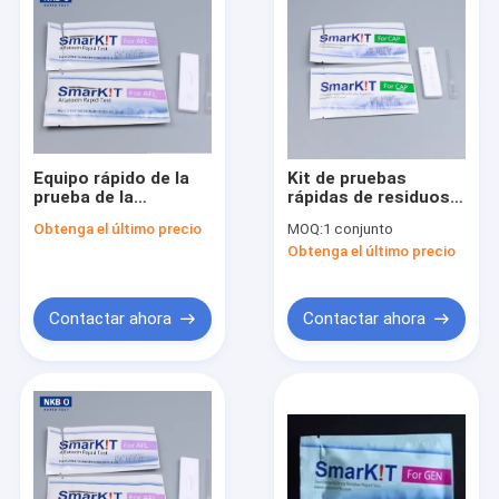
Equipo rápido de la
Kit de pruebas
prueba de la
rápidas de residuos
estreptomicina
de antibióticos para
Obtenga el último precio
MOQ:
1 conjunto
alimentos
Obtenga el último precio
Contactar ahora
Contactar ahora
Inicio
Productos
Sobre nosotros