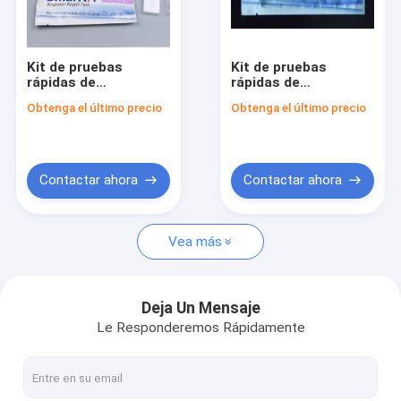
Visita a la fábrica
Control de Calidad
Kit de pruebas
Kit de pruebas
rápidas de
rápidas de
Contacto
sulfatiazol
gentamicina
Obtenga el último precio
Obtenga el último precio
Solicitar una cotización
Contactar ahora
Contactar ahora
Kit de prueba de metales pesados de cadmio para durián
Vea más
Kit de diagnóstico rápido de plaguicidas Kit de ensayo de flujo
Prueba rápida de plaguicidas para frutas y verduras
Deja Un Mensaje
Le Responderemos Rápidamente
Kit de diagnóstico rápido de pesticidas
Kit de ensayo de flujo lateral rápido cuantitativo de pesticida