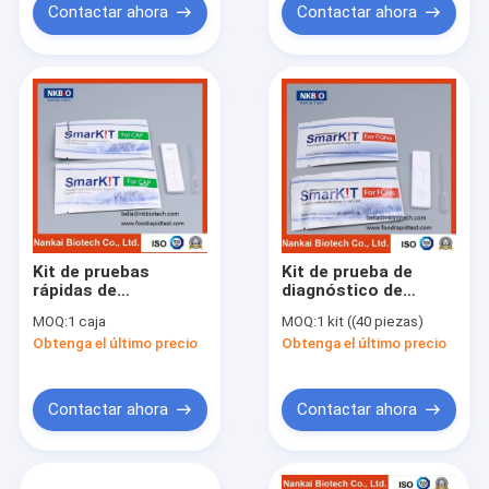
Contactar ahora
Contactar ahora
Kit de pruebas
Kit de prueba de
rápidas de
diagnóstico de
cloranfenicol para
fluoroquinolona en
MOQ:
1 caja
MOQ:
1 kit ((40 piezas)
pescado y camarón /
mariscos y
Obtenga el último precio
Obtenga el último precio
Kit de pruebas
camarones / Kit de
rápidas de residuos
prueba de
de antibióticos
antibióticos
Contactar ahora
Contactar ahora