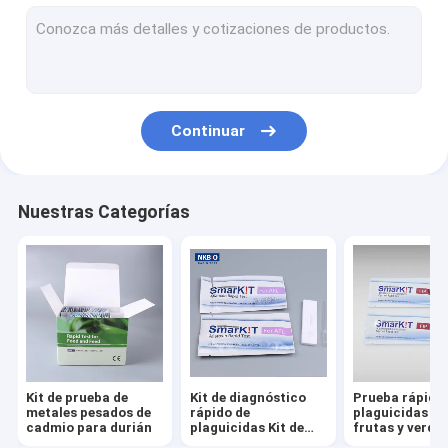
Prueba de flujo lateral del kit de ensayo rápido de plaguicidas
Kit de ensayo de flujo lateral rápido cuantitativo de aflatoxina
Kit de ensayo de flujo lateral rápido cuantitativo de micotox
Continuar
Kit de pruebas rápidas de aflatoxina y micotoxina total
Reactivos de detección rápida de antibióticos en productos 
Nuestras Categorías
Kit de pruebas rápidas de pescado y mariscos
Pruebas rápidas para camarones y mariscos
Kit de pruebas rápidas de miel
Kit de pruebas rápidas de leche
Kit de prueba de
Kit de diagnóstico
Prueba rápida
Kit de pruebas rápidas para carne y aves de corral
metales pesados de
rápido de
plaguicidas pa
cadmio para durián
plaguicidas Kit de
frutas y verdu
ensayo de flujo