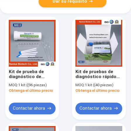
Dar su requisito
Kit de prueba de
Kit de pruebas de
diagnóstico de
diagnóstico rápido
fluoroquinolona en
de tetraciclina para
MOQ:
1 kit ((96 piezas)
MOQ:
1 kit ((40 piezas)
leche (kit de prueba
leche
Obtenga el último precio
Obtenga el último precio
de antibióticos en
leche)
Contactar ahora
Contactar ahora