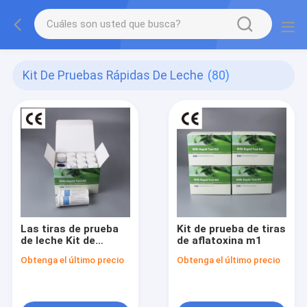
Kit De Pruebas Rápidas De Leche
(80)
Las tiras de prueba
Kit de prueba de tiras
de leche Kit de
de aflatoxina m1
prueba de leche Kit
Obtenga el último precio
Obtenga el último precio
de prueba rápida de
antibióticos Kit de
prueba de residuos
de antibióticos