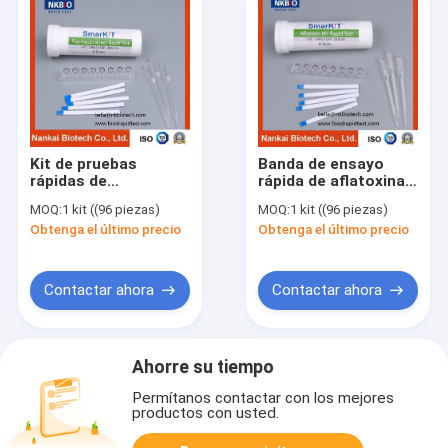
Kit de pruebas
Banda de ensayo
rápidas de
rápida de aflatoxina
diagnóstico de
M1 para la leche
MOQ:
1 kit ((96 piezas)
MOQ:
1 kit ((96 piezas)
fluoroquinolona para
Obtenga el último precio
Obtenga el último precio
leche
Contactar ahora
Contactar ahora
Ahorre su tiempo
Permítanos contactar con los mejores
productos con usted.