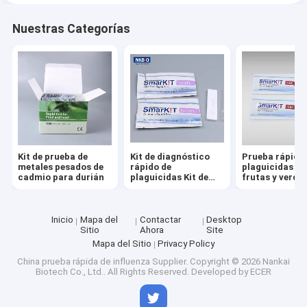
Nuestras Categorías
Kit de prueba de
Kit de diagnóstico
Prueba rápida
metales pesados de
rápido de
plaguicidas pa
cadmio para durián
plaguicidas Kit de
frutas y verdu
ensayo de flujo
lateral para aceite
de semillas de c
Inicio
Mapa del
Contactar
Desktop
Sitio
Ahora
Site
Mapa del Sitio
Privacy Policy
China prueba rápida de influenza Supplier.
Copyright © 2026 Nankai
Biotech Co., Ltd.. All Rights Reserved. Developed by
ECER