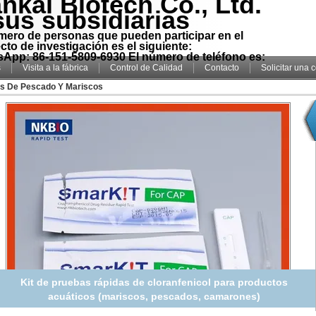
nkai Biotech Co., Ltd.
sus subsidiarias
mero de personas que pueden participar en el
cto de investigación es el siguiente:
App: 86-151-5809-6930 El número de teléfono es:
s
Visita a la fábrica
Control de Calidad
Contacto
Solicitar una 
as De Pescado Y Mariscos
Kit de pruebas rápidas de fluoroquinolona para productos
acuáticos (mariscos, pescados, camarones)