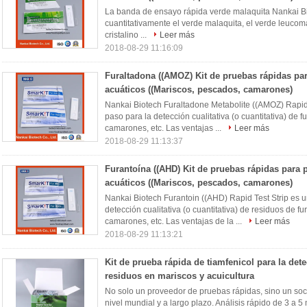
La banda de ensayo rápida verde malaquita Nankai Biot
cuantitativamente el verde malaquita, el verde leucomala
cristalino ...
Leer más
2018-08-29 11:16:09
Furaltadona ((AMOZ) Kit de pruebas rápidas pa
acuáticos ((Mariscos, pescados, camarones)
Nankai Biotech Furaltadone Metabolite ((AMOZ) Rapid 
paso para la detección cualitativa (o cuantitativa) de
camarones, etc. Las ventajas ...
Leer más
2018-08-29 11:13:37
Furantoína ((AHD) Kit de pruebas rápidas para 
acuáticos ((Mariscos, pescados, camarones)
Nankai Biotech Furantoin ((AHD) Rapid Test Strip es 
detección cualitativa (o cuantitativa) de residuos de f
camarones, etc. Las ventajas de la ...
Leer más
2018-08-29 11:13:21
Kit de prueba rápida de tiamfenicol para la det
residuos en mariscos y acuicultura
No solo un proveedor de pruebas rápidas, sino un soc
nivel mundial y a largo plazo. Análisis rápido de 3 a 5