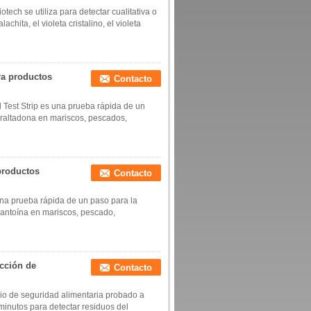
ech se utiliza para detectar cualitativa o
chita, el violeta cristalino, el violeta
ra productos
Contacto
Test Strip es una prueba rápida de un
 furaltadona en mariscos, pescados,
productos
Contacto
una prueba rápida de un paso para la
urantoína en mariscos, pescado,
ección de
Contacto
io de seguridad alimentaria probado a
 minutos para detectar residuos del