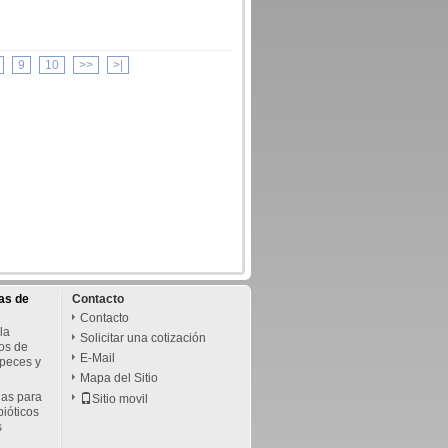
9
10
>>
>|
as de
Contacto
Contacto
la
Solicitar una cotización
os de
E-Mail
 peces y
Mapa del Sitio
das para
Sitio movil
bióticos
s