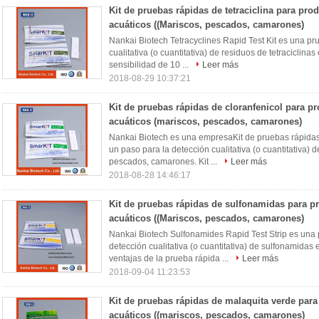
Kit de pruebas rápidas de tetraciclina para pro
acuáticos ((Mariscos, pescados, camarones)
Nankai Biotech Tetracyclines Rapid Test Kit es una pr
cualitativa (o cuantitativa) de residuos de tetracicli
sensibilidad de 10 ...
Leer más
2018-08-29 10:37:21
Kit de pruebas rápidas de cloranfenicol para p
acuáticos (mariscos, pescados, camarones)
Nankai Biotech es una empresaKit de pruebas rápidas
un paso para la detección cualitativa (o cuantitativa
pescados, camarones. Kit ...
Leer más
2018-08-28 14:46:17
Kit de pruebas rápidas de sulfonamidas para p
acuáticos ((Mariscos, pescados, camarones)
Nankai Biotech Sulfonamides Rapid Test Strip es una 
detección cualitativa (o cuantitativa) de sulfonamidas
ventajas de la prueba rápida ...
Leer más
2018-09-04 11:23:53
Kit de pruebas rápidas de malaquita verde par
acuáticos ((mariscos, pescados, camarones)