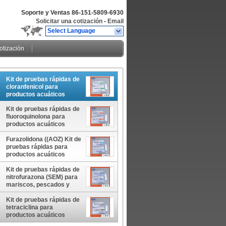
Soporte y Ventas
86-151-5809-6930
Solicitar una cotización
-
Email
Select Language
cotización
Kit de pruebas rápidas de
cloranfenicol para
productos acuáticos
(mariscos, pescados,
camarones)
Kit de pruebas rápidas de
fluoroquinolona para
productos acuáticos
(mariscos, pescados,
Furazolidona ((AOZ) Kit de
camarones)
pruebas rápidas para
productos acuáticos
((Mariscos, pescados,
camarones)
Kit de pruebas rápidas de
nitrofurazona (SEM) para
mariscos, pescados y
camarones
Kit de pruebas rápidas de
tetraciclina para
productos acuáticos
((Mariscos, pescados,