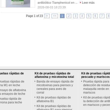
antibiótico Tiamphenicol en ...
Leer más
2026-08-03 16:23:39
Page 1 of 23
|<
<<
1
2
3
4
5
6
7
8
ruebas rápidas de
Kit de pruebas rápidas de
Kit de pruebas rápid
aflatoxina y micotoxina total
pescado y mariscos
pruebas rápidas de
Banda de ensayo rápida de
Prueba rápida para 
ina M1 en leche
micotoxinas para piensos y
detección de residu
cereales para aves de
malaquita verde en
ensayo de aflatoxina
corral
mariscos
a ensayos de leche
Kit de pruebas rápidas de
Kit de pruebas rápi
prueba rápida de
aflatoxina B1
la detección de anti
enona para leche
en mariscos y pece
Kit de pruebas rápidas de
aflatoxina B1 para piensos