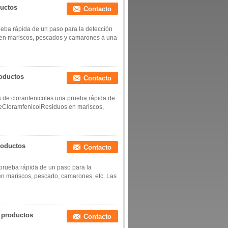
ductos
Contacto
ueba rápida de un paso para la detección
nas en mariscos, pescados y camarones a una
roductos
Contacto
 de cloranfenicoles una prueba rápida de
) deCloramfenicolResiduos en mariscos,
roductos
Contacto
prueba rápida de un paso para la
 en mariscos, pescado, camarones, etc. Las
a productos
Contacto