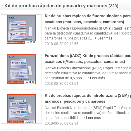
Kit de pruebas rápidas de pescado y mariscos
(223)
Kit de pruebas rápidas de fluoroquinolona par
acuáticos (mariscos, pescados, camarones)
Nankai Biotech Fluoroquinolones ((FQNs) Rapid Test 
para la detección cualitativa (o cuantitativa) de Fluo
camarones. Kit de pruebas r...
Leer más
2018-08-30 09:12:56
Furazolidona ((AOZ) Kit de pruebas rápidas pa
acuáticos ((Mariscos, pescados, camarones)
Nankai Biotech Furazolidone ((AOZ) Rapid Test Strip 
detección cualitativa (o cuantitativa) de Furazolidon
sensibilidad de 0,5 ppb...
Leer más
2018-08-30 09:03:54
Kit de pruebas rápidas de nitrofurazona (SEM) 
mariscos, pescados y camarones
Nankai Biotech Nitrofurazona (SEM) Rapid Test Strip 
detección cualitativa (o cuantitativa) de Furacilina/N
camarón a sensibilid...
Leer más
2018-08-30 09:02:34