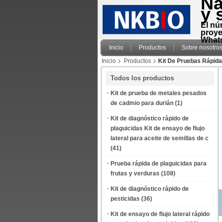
Na
y 
El nú
proye
Whats
Inicio
Productos
Sobre nosotro
Inicio
Productos
Kit De Pruebas Rápid
Todos los productos
Kit de prueba de metales pesados
de cadmio para durián
(1)
Kit de diagnóstico rápido de
plaguicidas Kit de ensayo de flujo
lateral para aceite de semillas de c
(41)
Prueba rápida de plaguicidas para
frutas y verduras
(108)
Kit de diagnóstico rápido de
pesticidas
(36)
Kit de ensayo de flujo lateral rápido