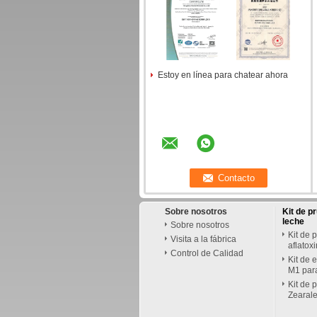
Estoy en línea para chatear ahora
Sobre nosotros
Kit de p
leche
Sobre nosotros
Kit de 
Visita a la fábrica
aflatox
Control de Calidad
Kit de 
M1 par
Kit de 
Zearal