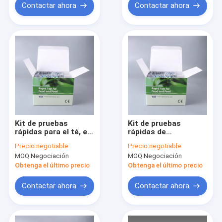
Contactar ahora
Contactar ahora
Kit de pruebas
Kit de pruebas
rápidas para el té, el
rápidas de
café, el plátano y los
metolaclor para
Precio:
negotiable
Precio:
negotiable
granos.
tabaco, maíz, soja y
MOQ:
Negociación
MOQ:
Negociación
cultivos.
Obtenga el último precio
Obtenga el último precio
Contactar ahora
Contactar ahora