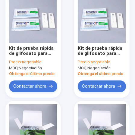
Kit de prueba rápida
Kit de prueba rápida
de glifosato para
de glifosato para
soja, maíz, grano y
soja, maíz, grano y
Precio:
negotiable
Precio:
negotiable
fruta | Detección de
fruta | Detección de
MOQ:
Negociación
MOQ:
Negociación
residuos en el lugar
residuos en el lugar
Obtenga el último precio
Obtenga el último precio
Contactar ahora
Contactar ahora
Inicio
Productos
Sobre nosotros