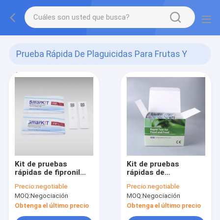
Prueba Rápida De Plaguicidas Para Frutas Y
Verduras
(108)
Kit de pruebas
Kit de pruebas
rápidas de fipronil
rápidas de
para la detección de
tiametoxam para
Precio:
negotiable
Precio:
negotiable
frutas y hortalizas
frutas, verduras,
MOQ:
Negociación
MOQ:
Negociación
arroz y miel.
Obtenga el último precio
Obtenga el último precio