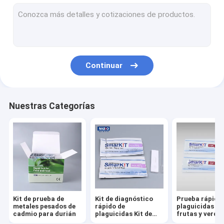
Prueba de flujo lateral del kit de ensayo rápido de plaguicidas
Kit de ensayo de flujo lateral rápido cuantitativo de aflatoxina
Kit de ensayo de flujo lateral rápido cuantitativo de micotox
Continuar
Kit de pruebas rápidas de aflatoxina y micotoxina total
Reactivos de detección rápida de antibióticos en productos 
Nuestras Categorías
Kit de pruebas rápidas de pescado y mariscos
Pruebas rápidas para camarones y mariscos
Kit de pruebas rápidas de miel
Kit de pruebas rápidas de leche
Kit de prueba de
Kit de diagnóstico
Prueba rápida
Kit de pruebas rápidas para carne y aves de corral
metales pesados de
rápido de
plaguicidas pa
cadmio para durián
plaguicidas Kit de
frutas y verdu
ensayo de flujo