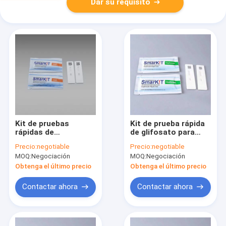
Dar su requisito
Kit de pruebas
Kit de prueba rápida
rápidas de
de glifosato para
acetamiprid para
soja, maíz, grano y
Precio:
negotiable
Precio:
negotiable
tabaco, verduras y
fruta | Detección de
MOQ:
Negociación
MOQ:
Negociación
granos.
residuos en el lugar
Obtenga el último precio
Obtenga el último precio
Contactar ahora
Contactar ahora