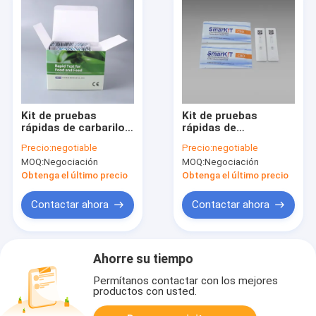
Kit de pruebas
Kit de pruebas
rápidas de carbarilo
rápidas de
para frutas,
acetamiprid para
Precio:
negotiable
Precio:
negotiable
verduras, té y
tabaco, verduras y
MOQ:
Negociación
MOQ:
Negociación
granos.
frutas
Obtenga el último precio
Obtenga el último precio
Contactar ahora
Contactar ahora
Ahorre su tiempo
Permítanos contactar con los mejores
productos con usted.