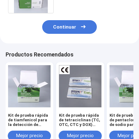
corral
Continuar
Productos Recomendados
Kit de prueba rápida
Kit de prueba rápida
Kit de prueba 
de tiamfenicol para
de tetraciclinas (TC,
de pentacloro
la detección de
OTC, CTC y DOX)
de sodio para l
residuos en mariscos
para el cribado de
detección de
y acuicultura
residuos en mariscos
seguridad en
Mejor precio
Mejor precio
Mejor pre
y acuicultura
mariscos y