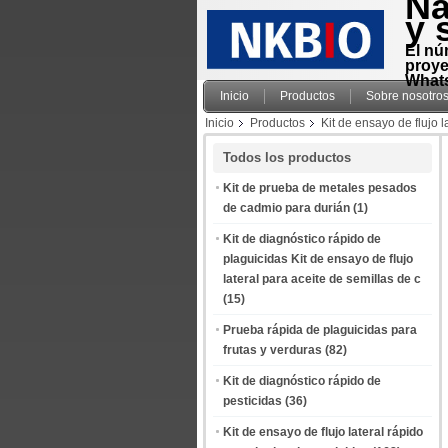
Na
y 
El nú
proye
Whats
Inicio
Productos
Sobre nosotro
Inicio
Productos
Kit de ensayo de flujo l
Todos los productos
Kit de prueba de metales pesados
de cadmio para durián
(1)
Kit de diagnóstico rápido de
plaguicidas Kit de ensayo de flujo
lateral para aceite de semillas de c
(15)
Prueba rápida de plaguicidas para
frutas y verduras
(82)
Kit de diagnóstico rápido de
pesticidas
(36)
Kit de ensayo de flujo lateral rápido