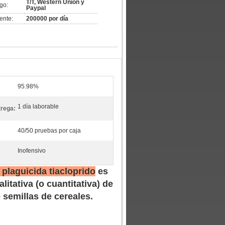
T/T, Western Union y
go:
Paypal
ente:
200000 por día
95.98%
1 día laborable
trega:
40/50 pruebas por caja
Inofensivo
 plaguicida tiacloprido
es
itativa (o cuantitativa) de
 semillas de cereales
.