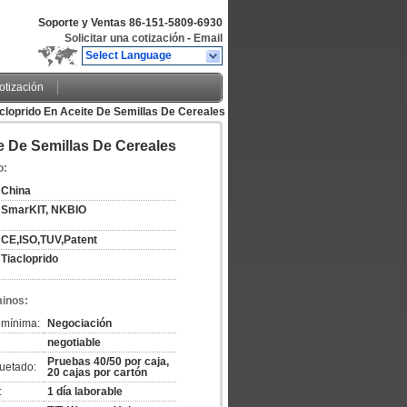
Soporte y Ventas
86-151-5809-6930
Solicitar una cotización
-
Email
Select Language
cotización
acloprido En Aceite De Semillas De Cereales
e De Semillas De Cereales
o:
China
SmarKIT, NKBIO
CE,ISO,TUV,Patent
Tiacloprido
minos:
 mínima:
Negociación
negotiable
Pruebas 40/50 por caja,
uetado:
20 cajas por cartón
:
1 día laborable