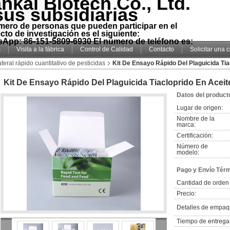
nkai Biotech Co., Ltd.
sus subsidiarias
mero de personas que pueden participar en el
cto de investigación es el siguiente:
App: 86-151-5809-6930 El número de teléfono es:
s
Visita a la fábrica
Control de Calidad
Contacto
Solicitar una 
ateral rápido cuantitativo de pesticidas
Kit De Ensayo Rápido Del Plaguicida Ti
Kit De Ensayo Rápido Del Plaguicida Tiacloprido En Aceit
Datos del product
Lugar de origen:
Nombre de la
marca:
Certificación:
Número de
modelo:
Pago y Envío Tér
Cantidad de orden
Precio:
Detalles de empaq
Tiempo de entrega