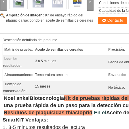
Condiciones de pa
Capacidad de la fu
Ampliación de imagen :
Kit de ensayo rápido del
Contacto
plaguicida tiacloprido en aceite de semillas de cereales
Descripción detallada del producto
Matriz de prueba:
Aceite de semillas de cereales
Precisión:
Leer los
3 a 5 minutos
Fecha de en
resultados:
Almacenamiento:
Temperatura ambiente
Envasado:
Tiempo de
15 meses
No tóxico:
conservación:
No
el ankai
Biotecnología
Kit de pruebas rápidas del
una prueba rápida de un paso para la detección cual
Residuos de plaguicidas thiacloprid
En el
Aceite de
SmarKIT Ventajas:
1. 3-5 minutos resultados de lectura