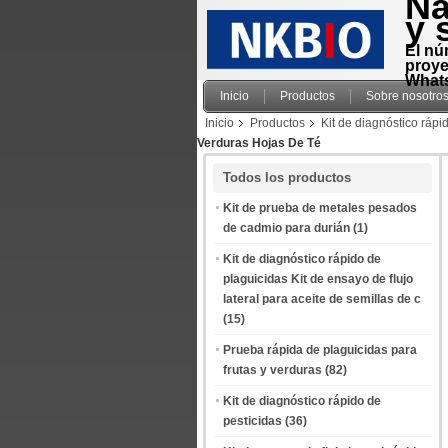
Na
y 
El nú
proye
Whats
Inicio
Productos
Sobre nosotro
Inicio
Productos
Kit de diagnóstico rápi
Verduras Hojas De Té
Todos los productos
Kit de prueba de metales pesados
de cadmio para durián
(1)
Kit de diagnóstico rápido de
plaguicidas Kit de ensayo de flujo
lateral para aceite de semillas de c
(15)
Prueba rápida de plaguicidas para
frutas y verduras
(82)
Kit de diagnóstico rápido de
pesticidas
(36)