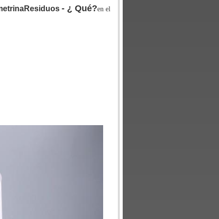
- ¿ Qué?
etrina
Residuos
en el