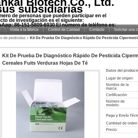
nkai Biotech Co., Ltd.
sus subsidiarias
mero de personas que pueden participar en el
cto de investigación es el siguiente:
App: 86-151-5809-6930 El número de teléfono es:
s
Visita a la fábrica
Control de Calidad
Contacto
Solicitar una 
do de pesticidas
Kit De Prueba De Diagnóstico Rápido De Pesticida Cipermetr
Kit De Prueba De Diagnóstico Rápido De Pesticida Ciperm
Cereales Fuits Verduras Hojas De Té
Datos del product
Lugar de origen:
Nombre de la
marca:
Certificación:
Número de
modelo:
Pago y Envío Tér
Cantidad de orden
Precio: