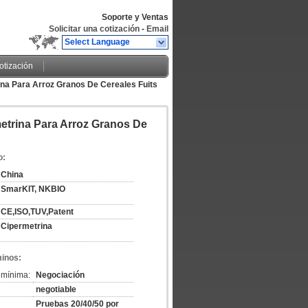
Soporte y Ventas
Solicitar una cotización
-
Email
Select Language
cotización
ina Para Arroz Granos De Cereales Fuits
etrina Para Arroz Granos De
o:
China
SmarKIT, NKBIO
CE,ISO,TUV,Patent
Cipermetrina
minos:
 mínima:
Negociación
negotiable
Pruebas 20/40/50 por