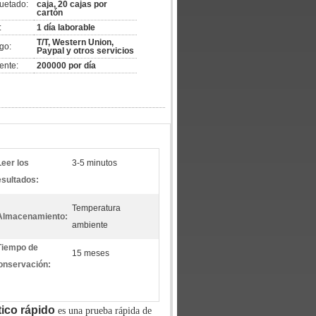
uetado:
caja, 20 cajas por
cartón
:
1 día laborable
T/T, Western Union,
go:
Paypal y otros servicios
ente:
200000 por día
Leer los
3-5 minutos
esultados:
Temperatura
Almacenamiento:
ambiente
Tiempo de
15 meses
onservación:
tico rápido
es una prueba rápida de