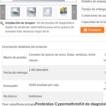
Detalles de empaq
Tiempo de entrega
Condiciones de pa
Capacidad de la fu
Ampliación de imagen :
Kit de prueba de diagnóstico
rápido de pesticida cipermetrina para arroz granos de
Contacto
cereales fuits verduras hojas de té
Descripción detallada del producto
Cereales de granos de arroz, frutas, verduras, leche
Matriz de prueba:
oleosa
r
1 día laborable
Fecha de entrega:
40/50 pruebas por caja
Envasado:
c
No tóxico:
Inofensivo
Pesticidas Cypermethrin
Kit de diagnós
No
el ankai
Biotecnología