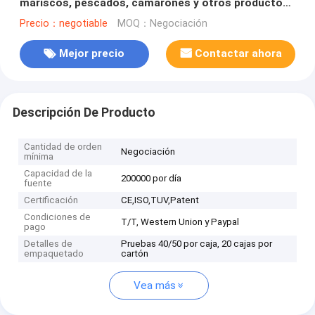
mariscos, pescados, camarones y otros productos
acuáticos
Precio：negotiable
MOQ：Negociación
Mejor precio
Contactar ahora
Descripción De Producto
Cantidad de orden
Negociación
mínima
Capacidad de la
200000 por día
fuente
Certificación
CE,ISO,TUV,Patent
Condiciones de
T/T, Western Union y Paypal
pago
Detalles de
Pruebas 40/50 por caja, 20 cajas por
empaquetado
cartón
Vea más