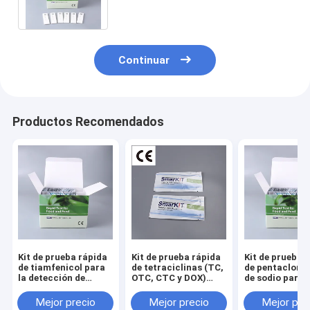
productos acuáticos
Continuar
Productos Recomendados
Kit de prueba rápida
Kit de prueba rápida
Kit de prueba 
de tiamfenicol para
de tetraciclinas (TC,
de pentacloro
la detección de
OTC, CTC y DOX)
de sodio para l
residuos en mariscos
para el cribado de
detección de
y acuicultura
residuos en mariscos
seguridad en
Mejor precio
Mejor precio
Mejor pre
y acuicultura
mariscos y