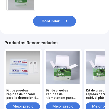
rápida, alta sensibilidad
Continuar
Productos Recomendados
Kit de pruebas
Kit de pruebas
Kit de pruebas
rápidas de fipronil
rápidas de
rápidas para el 
para la detección de
tiametoxam para
café, el plátan
frutas y hortalizas
frutas, verduras,
granos.
arroz y miel.
Mejor precio
Mejor precio
Mejor pre