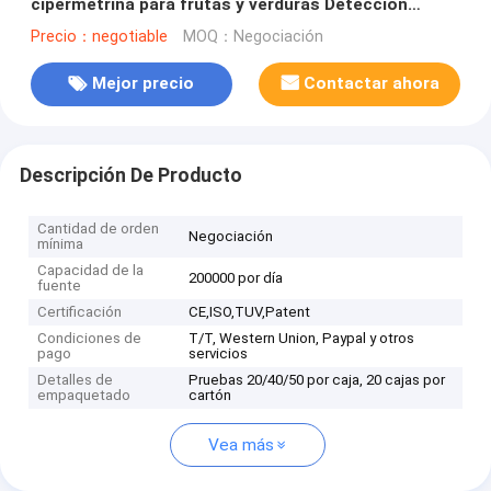
cipermetrina para frutas y verduras Detección
rápida, alta sensibilidad
Precio：negotiable
MOQ：Negociación
Mejor precio
Contactar ahora
Descripción De Producto
Cantidad de orden
Negociación
mínima
Capacidad de la
200000 por día
fuente
Certificación
CE,ISO,TUV,Patent
Condiciones de
T/T, Western Union, Paypal y otros
pago
servicios
Detalles de
Pruebas 20/40/50 por caja, 20 cajas por
empaquetado
cartón
Vea más