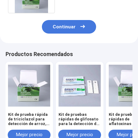
Continuar
Productos Recomendados
Kit de prueba rápida
Kit de pruebas
Kit de pruebas
de triciclazol para
rápidas de glifosato
rápidas de
detección de arroz,
para la detección de
aflatoxinas to
arroz con cáscara y
trigo, avena, cebada,
(AFB1, AFB2, 
cereales
maíz, soja y granos
AFG2) para la
Mejor precio
Mejor precio
Mejor pre
detección de