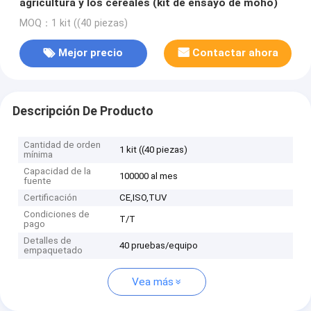
agricultura y los cereales (kit de ensayo de moho)
MOQ：1 kit ((40 piezas)
Mejor precio
Contactar ahora
Descripción De Producto
Cantidad de orden
1 kit ((40 piezas)
mínima
Capacidad de la
100000 al mes
fuente
Certificación
CE,ISO,TUV
Condiciones de
T/T
pago
Detalles de
40 pruebas/equipo
empaquetado
Vea más