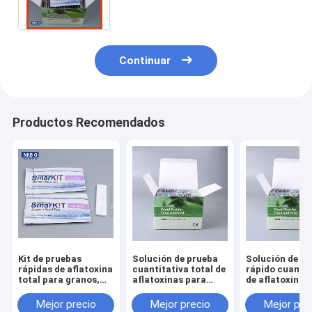
moho)
Continuar
Productos Recomendados
Kit de pruebas
Solución de prueba
Solución de e
rápidas de aflatoxina
cuantitativa total de
rápido cuantit
total para granos,
aflatoxinas para
de aflatoxina 
piensos, maíz y
cereales y piensos.
maíz, cacahue
cacahuetes.
cereales y pie
Mejor precio
Mejor precio
Mejor pre