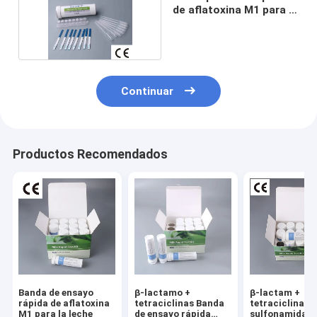
de aflatoxina M1 para la
leche
Continuar
Productos Recomendados
Banda de ensayo
β-lactamo +
β-lactam +
rápida de aflatoxina
tetraciclinas Banda
tetraciclinas 
M1 para la leche
de ensayo rápida
sulfonamidas 