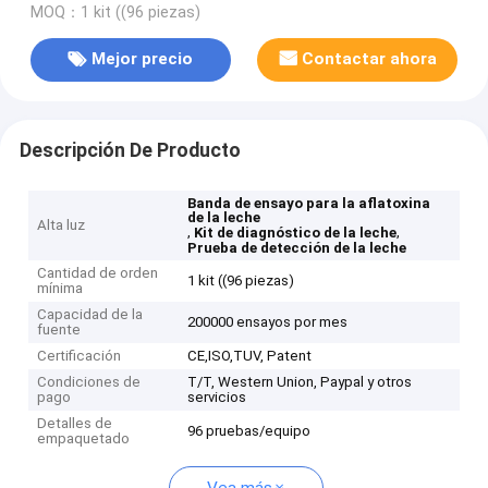
MOQ：1 kit ((96 piezas)
Mejor precio
Contactar ahora
Descripción De Producto
Banda de ensayo para la aflatoxina
de la leche
Alta luz
,
,
Kit de diagnóstico de la leche
Prueba de detección de la leche
Cantidad de orden
1 kit ((96 piezas)
mínima
Capacidad de la
200000 ensayos por mes
fuente
Certificación
CE,ISO,TUV, Patent
Condiciones de
T/T, Western Union, Paypal y otros
pago
servicios
Detalles de
96 pruebas/equipo
empaquetado