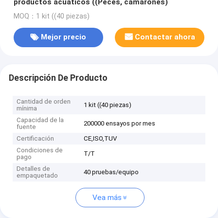
productos acuáticos ((Peces, camarones)
MOQ：1 kit ((40 piezas)
Mejor precio
Contactar ahora
Descripción De Producto
Cantidad de orden
1 kit ((40 piezas)
mínima
Capacidad de la
200000 ensayos por mes
fuente
Certificación
CE,ISO,TUV
Condiciones de
T/T
pago
Detalles de
40 pruebas/equipo
empaquetado
Vea más