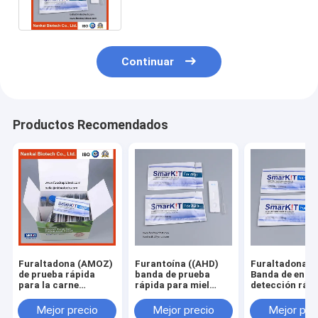
camarones)
Continuar
Productos Recomendados
Furaltadona (AMOZ)
Furantoína ((AHD)
Furaltadona 
de prueba rápida
banda de prueba
Banda de ensa
para la carne
rápida para miel
detección ráp
(prueba de residuos
((Análisis de
para mariscos
de antibióticos)
laboratorio)
camarones
Mejor precio
Mejor precio
Mejor pre