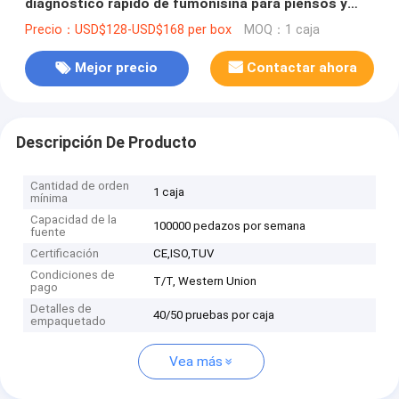
diagnóstico rápido de fumonisina para piensos y
granos
Precio：USD$128-USD$168 per box
MOQ：1 caja
Mejor precio
Contactar ahora
Descripción De Producto
Cantidad de orden
1 caja
mínima
Capacidad de la
100000 pedazos por semana
fuente
Certificación
CE,ISO,TUV
Condiciones de
T/T, Western Union
pago
Detalles de
40/50 pruebas por caja
empaquetado
Vea más