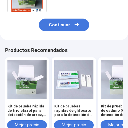
granos
Continuar
Productos Recomendados
Kit de prueba rápida
Kit de pruebas
Kit de prueba 
de triciclazol para
rápidas de glifosato
de cadmio (Cd
detección de arroz,
para la detección de
detección de
arroz con cáscara y
trigo, avena, cebada,
cereales, mari
cereales
maíz, soja y granos
frutas
Mejor precio
Mejor precio
Mejor pre