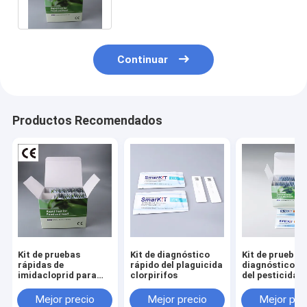
plaguicidas
Continuar
Productos Recomendados
Kit de pruebas
Kit de diagnóstico
Kit de pruebas
rápidas de
rápido del plaguicida
diagnóstico r
imidacloprid para
clorpirifos
del pesticida
pesticidas
carbendazim p
tabaco Frutas
Mejor precio
Mejor precio
Mejor pre
vegetales gra