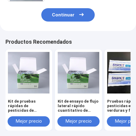
Continuar
Productos Recomendados
Kit de pruebas
Kit de ensayo de flujo
Pruebas rápid
rápidas de
lateral rápido
pesticidas en
pesticidas de
cuantitativo de
verduras y fru
organocloruro de
plaguicidas Kit de
carbamato
diagnóstico rápido
Mejor precio
Mejor precio
Mejor pre
piretroides
de plaguicidas