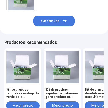
detección ilegal de colorantes
Continuar
Productos Recomendados
Kit de pruebas
Kit de pruebas
Kit de prueba 
rápidas de malaquita
rápidas de melamina
de edulcorant
verde para
para productos
acesulfame-K 
productos
lácteos, leche en
detección de
acuáticos,
polvo, fórmula para
bebidas, lácte
Mejor precio
Mejor precio
Mejor pre
pescados,
lactantes, piensos y
alimentos