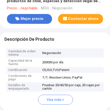
productos de chile, especias y detección ilegal de
colorantes
Precio：negotiable
MOQ：Negociación
Mejor precio
Contactar ahora
Descripción De Producto
Cantidad de orden
Negociación
mínima
Capacidad de la
200000 por día
fuente
Certificación
CE,ISO,TUV,Patent
Condiciones de
T/T, Western Union, PayPal
pago
Detalles de
Pruebas 20/40/50 por caja, 20 cajas por
empaquetado
cartón
Vea más