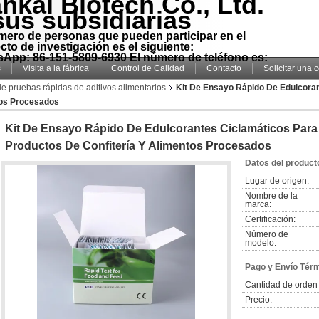
nkai Biotech Co., Ltd.
sus subsidiarias
mero de personas que pueden participar en el
cto de investigación es el siguiente:
App: 86-151-5809-6930 El número de teléfono es:
s
Visita a la fábrica
Control de Calidad
Contacto
Solicitar una 
s de pruebas rápidas de aditivos alimentarios
Kit De Ensayo Rápido De Edulcora
tos Procesados
Kit De Ensayo Rápido De Edulcorantes Ciclamáticos Para
Productos De Confitería Y Alimentos Procesados
Datos del product
Lugar de origen:
Nombre de la
marca:
Certificación:
Número de
modelo:
Pago y Envío Tér
Cantidad de orden
Precio: