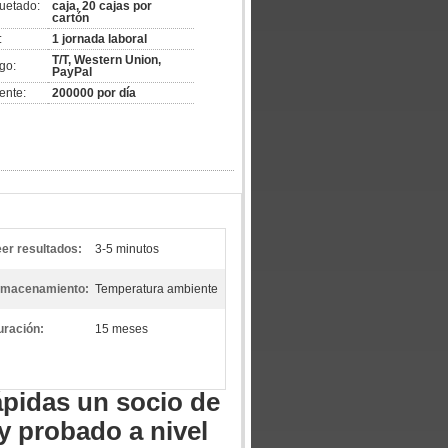
uetado:
caja, 20 cajas por
cartón
:
1 jornada laboral
T/T, Western Union,
go:
PayPal
ente:
200000 por día
er resultados:
3-5 minutos
lmacenamiento:
Temperatura ambiente
uración:
15 meses
ápidas un socio de
 y probado a nivel