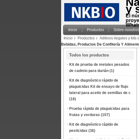
Na
y 
El nú
proye
Whats
Inicio
Productos
Sobre nosotro
Inicio
Productos
Aditivos ilegales y kit
Bebidas, Productos De Confitería Y Alimen
Todos los productos
Kit de prueba de metales pesados
de cadmio para durián
(1)
Kit de diagnóstico rápido de
plaguicidas Kit de ensayo de flujo
lateral para aceite de semillas de c
(18)
Prueba rápida de plaguicidas para
frutas y verduras
(107)
Kit de diagnóstico rápido de
pesticidas
(36)