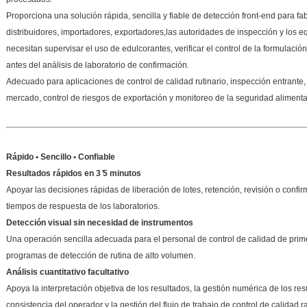
Proporciona una solución rápida, sencilla y fiable de detección front-end para fab
distribuidores, importadores, exportadores,las autoridades de inspección y los e
necesitan supervisar el uso de edulcorantes, verificar el control de la formulació
antes del análisis de laboratorio de confirmación.
Adecuado para aplicaciones de control de calidad rutinario, inspección entrante
mercado, control de riesgos de exportación y monitoreo de la seguridad alimenta
Rápido • Sencillo • Confiable
Resultados rápidos en 3 ̊5 minutos
Apoyar las decisiones rápidas de liberación de lotes, retención, revisión o confir
tiempos de respuesta de los laboratorios.
Detección visual sin necesidad de instrumentos
Una operación sencilla adecuada para el personal de control de calidad de prime
programas de detección de rutina de alto volumen.
Análisis cuantitativo facultativo
Apoya la interpretación objetiva de los resultados, la gestión numérica de los resul
consistencia del operador y la gestión del flujo de trabajo de control de calidad r