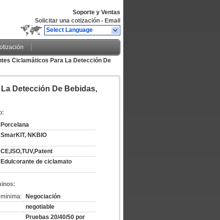
Soporte y Ventas
Solicitar una cotización
-
Email
Select Language
cotización
ntes Ciclamáticos Para La Detección De
 La Detección De Bebidas,
o:
Porcelana
SmarKIT, NKBIO
CE,ISO,TUV,Patent
Edulcorante de ciclamato
minos:
 mínima:
Negociación
negotiable
Pruebas 20/40/50 por