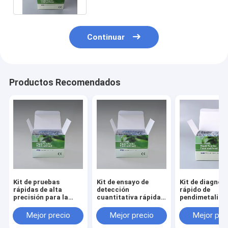
Continuar
Productos Recomendados
Kit de pruebas
Kit de ensayo de
Kit de diagnós
rápidas de alta
detección
rápido de
precisión para la
cuantitativa rápida
pendimetalina
detección de
del plaguicida
análisis de
carbendazima y
carbendazim para el
plaguicidas en 
Mejor precio
Mejor precio
Mejor pre
pendimetalina de
tabaco
laboratorio de
tabaco
suministros de