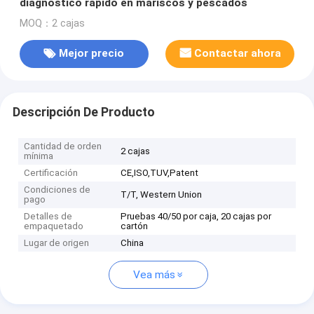
diagnóstico rápido en mariscos y pescados
MOQ：2 cajas
Mejor precio
Contactar ahora
Descripción De Producto
Cantidad de orden
2 cajas
mínima
Certificación
CE,ISO,TUV,Patent
Condiciones de
T/T, Western Union
pago
Detalles de
Pruebas 40/50 por caja, 20 cajas por
empaquetado
cartón
Lugar de origen
China
Vea más