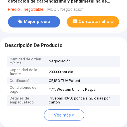
detección de carbendazima y pendimetalina de
tabaco
Precio：negotiable
MOQ：Negociación
Mejor precio
Contactar ahora
Descripción De Producto
Cantidad de orden
Negociación
mínima
Capacidad de la
200000 por día
fuente
Certificación
CE,ISO,TUV,Patent
Condiciones de
T/T, Western Union y Paypal
pago
Detalles de
Pruebas 40/50 por caja, 20 cajas por
empaquetado
cartón
Vea más