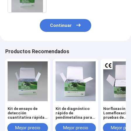
de tabaco
Continuar
Productos Recomendados
Kit de ensayo de
Kit de diagnóstico
Norfloxacina
detección
rápido de
Lomefloxacina 
cuantitativa rápida
pendimetalina para
pruebas de
del plaguicida
análisis de
diagnóstico r
carbendazim para el
plaguicidas en el
en mariscos y
Mejor precio
Mejor precio
Mejor pre
tabaco
laboratorio de
pescados