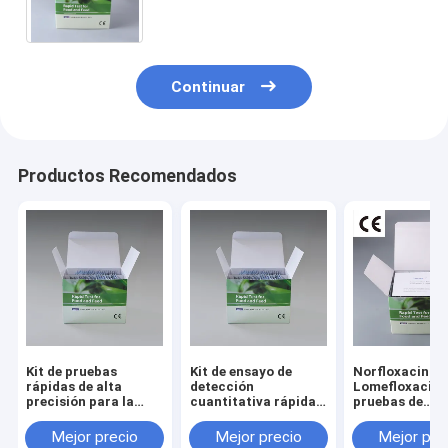
suministros de hojas de tabaco
Continuar
Productos Recomendados
Kit de pruebas
Kit de ensayo de
Norfloxacina
rápidas de alta
detección
Lomefloxacina 
precisión para la
cuantitativa rápida
pruebas de
detección de
del plaguicida
diagnóstico r
carbendazima y
carbendazim para el
en mariscos y
Mejor precio
Mejor precio
Mejor pre
pendimetalina de
tabaco
pescados