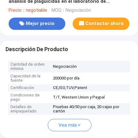
análisis de plaguicidas en el laboratorio de
suministros de hojas de tabaco
Precio：negotiable
MOQ：Negociación
Mejor precio
Contactar ahora
Descripción De Producto
Cantidad de orden
Negociación
mínima
Capacidad de la
200000 por día
fuente
Certificación
CE,ISO,TUV,Patent
Condiciones de
T/T, Western Union y Paypal
pago
Detalles de
Pruebas 40/50 por caja, 20 cajas por
empaquetado
cartón
Vea más