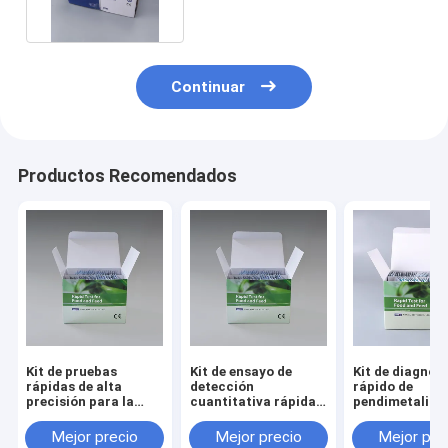
Continuar
Productos Recomendados
Kit de pruebas
Kit de ensayo de
Kit de diagnós
rápidas de alta
detección
rápido de
precisión para la
cuantitativa rápida
pendimetalina
detección de
del plaguicida
análisis de
carbendazima y
carbendazim para el
plaguicidas en 
Mejor precio
Mejor precio
Mejor pre
pendimetalina de
tabaco
laboratorio de