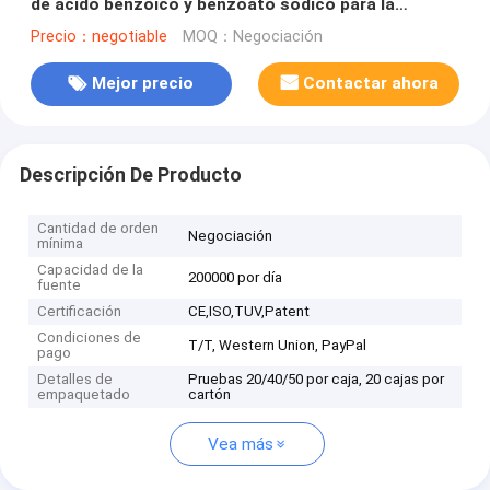
de ácido benzoico y benzoato sódico para la
detección de bebidas y alimentos procesados
Precio：negotiable
MOQ：Negociación
Mejor precio
Contactar ahora
Descripción De Producto
Cantidad de orden
Negociación
mínima
Capacidad de la
200000 por día
fuente
Certificación
CE,ISO,TUV,Patent
Condiciones de
T/T, Western Union, PayPal
pago
Detalles de
Pruebas 20/40/50 por caja, 20 cajas por
empaquetado
cartón
Vea más