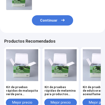
detección de bebidas y alimentos
procesados
Continuar
Productos Recomendados
Kit de pruebas
Kit de pruebas
Kit de prueba 
rápidas de malaquita
rápidas de melamina
de edulcorant
verde para
para productos
acesulfame-K 
productos
lácteos, leche en
detección de
acuáticos,
polvo, fórmula para
bebidas, lácte
Mejor precio
Mejor precio
Mejor pre
pescados,
lactantes, piensos y
alimentos